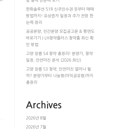
험 통계 한눈에 보기
한화솔루션 51R 신주인수권 뜻부터 매매
방법까지! 유상증자 일정과 주가 전망 한
눈에 정리
공공분양, 민간분양 모집공고문 & 평면도
바로가기｜LH청약플러스·청약홈 최신 확
인 방법
고양 창릉 S4 청약 총정리! 분양가, 청약
일정, 안전마진 분석 (2026 최신)
고양 창릉 S3 청약, 안전마진 얼마나 될
까? 분양가부터 나눔형(이익공유형)까지
총정리
Archives
2026년 8월
2026년 7월