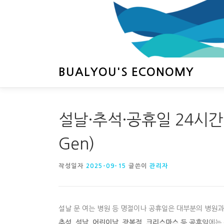
내
용
으
로
바
로
BUALYOU'S ECONOMY
가
기
설날·추석·공휴일 24시간 
Gen)
작성일자
2025-09-15
글쓴이
관리자
설날 문 여는 병원 등 명절이나 공휴일은 대부분의 병원과
추석, 설날, 어린이날, 광복절, 크리스마스 등 공휴일
에는