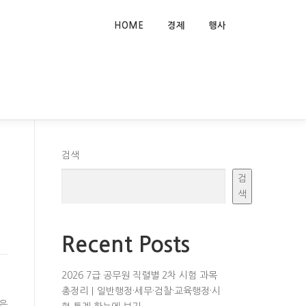
HOME
경제
행사
검색
검
색
Recent Posts
2026 7급 공무원 직렬별 2차 시험 과목
총정리｜일반행정·세무·검찰·교육행정·시
늘은