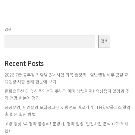
색
검색
검색
Recent Posts
2026 7급 공무원 직렬별 2차 시험 과목 총정리｜일반행정·세무·검찰·교
육행정·시험 통계 한눈에 보기
한화솔루션 51R 신주인수권 뜻부터 매매 방법까지! 유상증자 일정과 주
가 전망 한눈에 정리
공공분양, 민간분양 모집공고문 & 평면도 바로가기｜LH청약플러스·청약
홈 최신 확인 방법
고양 창릉 S4 청약 총정리! 분양가, 청약 일정, 안전마진 분석 (2026 최
신)