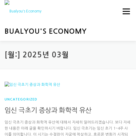
내
용
메뉴
으
로
바
BUALYOU'S ECONOMY
로
가
기
HOME
경제
행사
[월:]
2025년 03월
UNCATEGORIZED
임신 극초기 증상과 화학적 유산
임신 극초기 증상과 화학적 유산에 대해서 자세히 알려드리겠습니다. 보다 자세
한 내용은 아래 글을 확인하시기 바랍니다. 임신 극초기는 임신 초기 1~4주 사
이를 의미합니다. 이 시기는 수정란이 자궁에 착상하고, 호르몬 변화가 시작되