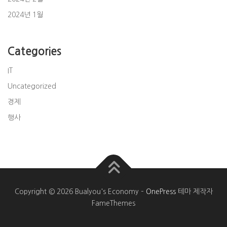
2024년 1월
Categories
IT
Uncategorized
경제
행사
Copyright © 2026 Bualyou's Economy
–
OnePress
테마 제작자
FameThemes