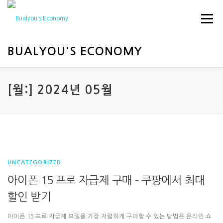
내
용
메뉴
으
로
바
BUALYOU'S ECONOMY
로
가
기
HOME
경제
행사
[월:]
2024년 05월
UNCATEGORIZED
아이폰 15 프로 자급제 구매 – 쿠팡에서 최대
할인 받기
아이폰 15 프로 자급제 모델을 가장 저렴하게 구매할 수 있는 방법은 온라인 쇼