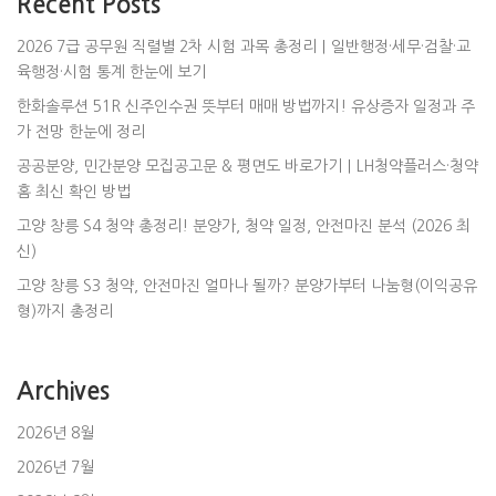
Recent Posts
2026 7급 공무원 직렬별 2차 시험 과목 총정리｜일반행정·세무·검찰·교
육행정·시험 통계 한눈에 보기
한화솔루션 51R 신주인수권 뜻부터 매매 방법까지! 유상증자 일정과 주
가 전망 한눈에 정리
공공분양, 민간분양 모집공고문 & 평면도 바로가기｜LH청약플러스·청약
홈 최신 확인 방법
고양 창릉 S4 청약 총정리! 분양가, 청약 일정, 안전마진 분석 (2026 최
신)
고양 창릉 S3 청약, 안전마진 얼마나 될까? 분양가부터 나눔형(이익공유
형)까지 총정리
Archives
2026년 8월
2026년 7월