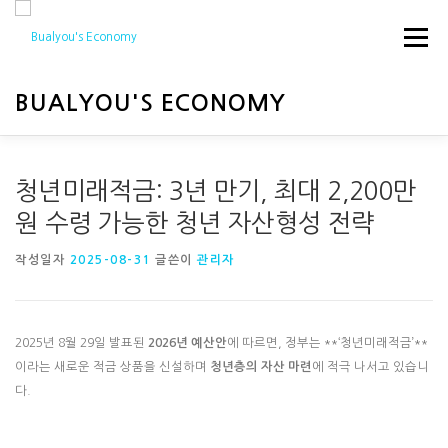
내
용
메뉴
으
로
바
BUALYOU'S ECONOMY
로
가
기
HOME
경제
행사
청년미래적금: 3년 만기, 최대 2,200만
원 수령 가능한 청년 자산형성 전략
작성일자
2025-08-31
글쓴이
관리자
2025년 8월 29일 발표된
2026년 예산안
에 따르면, 정부는 **‘청년미래적금’**
이라는 새로운 적금 상품을 신설하며
청년층의 자산 마련
에 적극 나서고 있습니
다.