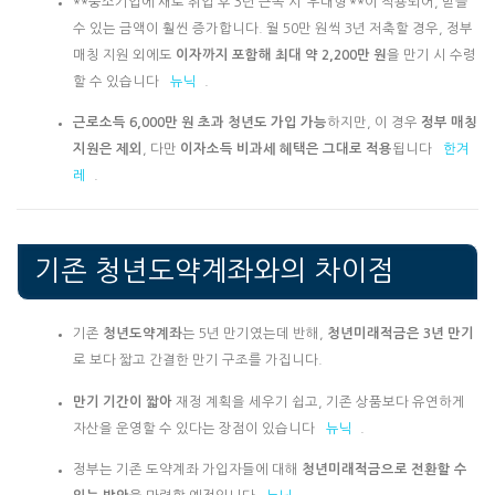
**중소기업에 새로 취업 후 3년 근속 시 ‘우대형’**이 적용되어, 받을
수 있는 금액이 훨씬 증가합니다. 월 50만 원씩 3년 저축할 경우, 정부
매칭 지원 외에도
이자까지 포함해 최대 약 2,200만 원
을 만기 시 수령
할 수 있습니다
뉴닉
.
근로소득 6,000만 원 초과 청년도 가입 가능
하지만, 이 경우
정부 매칭
지원은 제외
, 다만
이자소득 비과세 혜택은 그대로 적용
됩니다
한겨
레
.
기존 청년도약계좌와의 차이점
기존
청년도약계좌
는 5년 만기였는데 반해,
청년미래적금은 3년 만기
로 보다 짧고 간결한 만기 구조를 가집니다.
만기 기간이 짧아
재정 계획을 세우기 쉽고, 기존 상품보다 유연하게
자산을 운영할 수 있다는 장점이 있습니다
뉴닉
.
정부는 기존 도약계좌 가입자들에 대해
청년미래적금으로 전환할 수