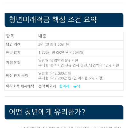
청년미래적금 핵심 조건 요약
항목
내용
납입 기간
3년 (월 최대 50만 원)
원금 합계
1,800만 원 (50만 원 × 36개월)
일반형: 납입액의 6% 지원
지원 유형
우대형: 중소기업 신규 입사 청년, 납입액의 12% 지원
일반형: 약 2,080만 원
예상 만기 금액
우대형: 약 2,200만 원 (연 이자율 5% 가정)
이자소득 세제혜택
전액 비과세
한겨레
뉴닉
어떤 청년에게 유리한가?