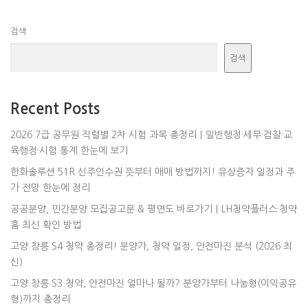
검색
검색
Recent Posts
2026 7급 공무원 직렬별 2차 시험 과목 총정리｜일반행정·세무·검찰·교
육행정·시험 통계 한눈에 보기
한화솔루션 51R 신주인수권 뜻부터 매매 방법까지! 유상증자 일정과 주
가 전망 한눈에 정리
공공분양, 민간분양 모집공고문 & 평면도 바로가기｜LH청약플러스·청약
홈 최신 확인 방법
고양 창릉 S4 청약 총정리! 분양가, 청약 일정, 안전마진 분석 (2026 최
신)
고양 창릉 S3 청약, 안전마진 얼마나 될까? 분양가부터 나눔형(이익공유
형)까지 총정리