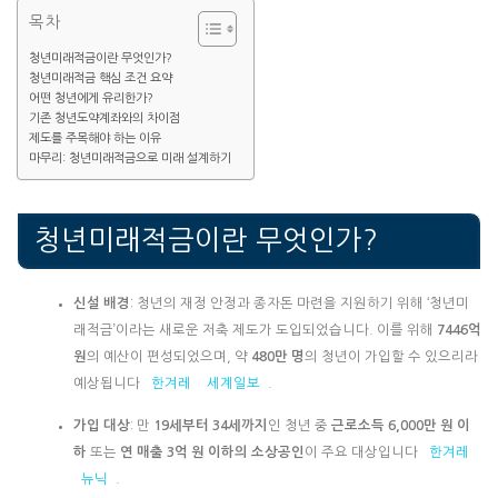
목차
청년미래적금이란 무엇인가?
청년미래적금 핵심 조건 요약
어떤 청년에게 유리한가?
기존 청년도약계좌와의 차이점
제도를 주목해야 하는 이유
마무리: 청년미래적금으로 미래 설계하기
청년미래적금이란 무엇인가?
신설 배경
: 청년의 재정 안정과 종자돈 마련을 지원하기 위해 ‘청년미
래적금’이라는 새로운 저축 제도가 도입되었습니다. 이를 위해
7446억
원
의 예산이 편성되었으며, 약
480만 명
의 청년이 가입할 수 있으리라
예상됩니다
한겨레
세계일보
.
가입 대상
: 만
19세부터 34세까지
인 청년 중
근로소득 6,000만 원 이
하
또는
연 매출 3억 원 이하의 소상공인
이 주요 대상입니다
한겨레
뉴닉
.