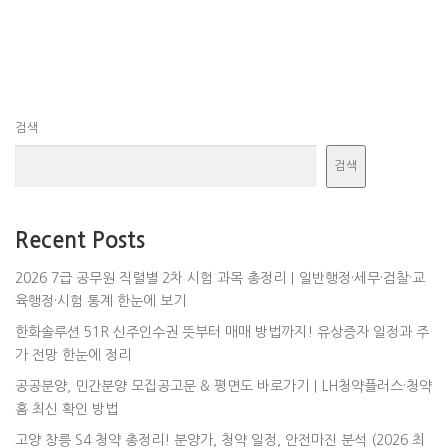
검색
검색
Recent Posts
2026 7급 공무원 직렬별 2차 시험 과목 총정리｜일반행정·세무·검찰·교
육행정·시험 통계 한눈에 보기
한화솔루션 51R 신주인수권 뜻부터 매매 방법까지! 유상증자 일정과 주
가 전망 한눈에 정리
공공분양, 민간분양 모집공고문 & 평면도 바로가기｜LH청약플러스·청약
홈 최신 확인 방법
고양 창릉 S4 청약 총정리! 분양가, 청약 일정, 안전마진 분석 (2026 최