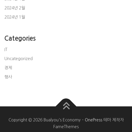
2024년 2월
2024년 1월
Categories
IT
Uncategorized
경제
행사
Copyright © 2026 Bualyou's Economy
–
OnePress
테마 제작자
FameThemes