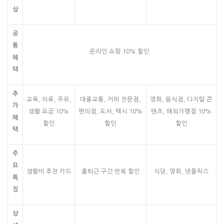
상
공
통
온라인 쇼핑 10% 할인
혜
택
추
교육, 의료, 주유,
대중교통, 커피 전문점,
영화, 음식점, 디지털 콘
가
생활 요금 10%
편의점, 도서, 택시 10%
텐츠, 해외가맹점 10%
혜
할인
할인
할인
택
주
요
생활비 추천 카드
출퇴근 구간 반복 할인
식당, 영화, 넷플릭스
특
징
상