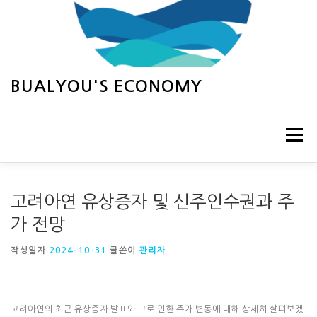
내
용
으
로
바
로
BUALYOU'S ECONOMY
가
기
메뉴
HOME
경제
행사
고려아연 유상증자 및 신주인수권과 주
가 전망
작성일자
2024-10-31
글쓴이
관리자
고려아연의 최근 유상증자 발표와 그로 인한 주가 변동에 대해 상세히 살펴보겠