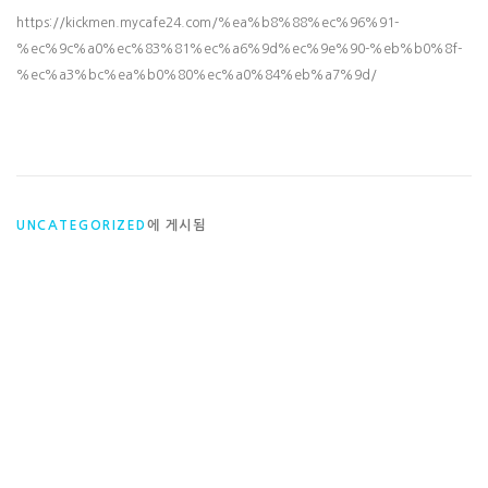
https://kickmen.mycafe24.com/%ea%b8%88%ec%96%91-
%ec%9c%a0%ec%83%81%ec%a6%9d%ec%9e%90-%eb%b0%8f-
%ec%a3%bc%ea%b0%80%ec%a0%84%eb%a7%9d/
UNCATEGORIZED
에 게시됨