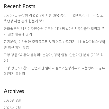
Recent Posts
2026 7급 공무원 직렬별 2차 시험 과목 총정리｜일반행정·세무·검찰·교
육행정·시험 통계 한눈에 보기
한화솔루션 51R 신주인수권 뜻부터 매매 방법까지! 유상증자 일정과 주
가 전망 한눈에 정리
공공분양, 민간분양 모집공고문 & 평면도 바로가기｜LH청약플러스·청약
홈 최신 확인 방법
고양 창릉 S4 청약 총정리! 분양가, 청약 일정, 안전마진 분석 (2026 최
신)
고양 창릉 S3 청약, 안전마진 얼마나 될까? 분양가부터 나눔형(이익공유
형)까지 총정리
Archives
2026년 8월
2026년 7월