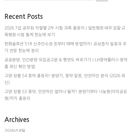
Recent Posts
2026 7급 공무원 직렬별 2차 시험 과목 총정리｜일반행정·세무·검찰·교
육행정·시험 통계 한눈에 보기
한화솔루션 51R 신주인수권 뜻부터 매매 방법까지! 유상증자 일정과 주
가 전망 한눈에 정리
공공분양, 민간분양 모집공고문 & 평면도 바로가기｜LH청약플러스·청약
홈 최신 확인 방법
고양 창릉 S4 청약 총정리! 분양가, 청약 일정, 안전마진 분석 (2026 최
신)
고양 창릉 S3 청약, 안전마진 얼마나 될까? 분양가부터 나눔형(이익공유
형)까지 총정리
Archives
2026년 8월