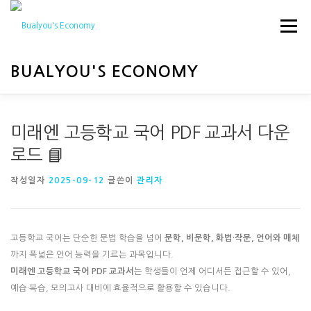
내
용
메뉴
으
로
바
BUALYOU'S ECONOMY
로
가
기
HOME
경제
행사
미래엔 고등학교 국어 PDF 교과서 다운
로드 📘
작성일자
2025-09-12
글쓴이
관리자
고등학교 국어는 단순한 문법 학습을 넘어
문학, 비문학, 화법·작문, 언어와 매체
까지 폭넓은 언어 능력을 기르는 과목입니다.
미래엔 고등학교 국어 PDF 교과서
는 학생들이 언제 어디서든 접근할 수 있어,
예습·복습, 모의고사 대비에 효율적으로 활용할 수 있습니다.